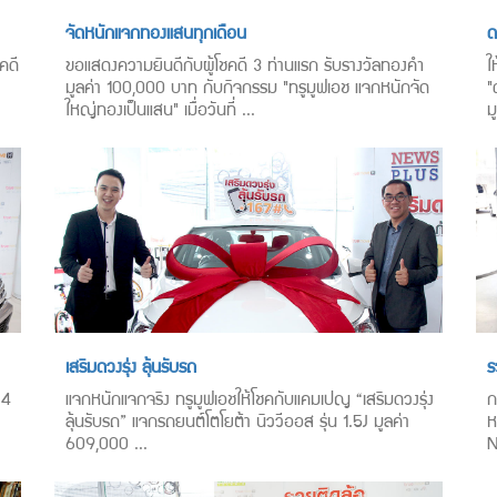
จัดหนักแจกทองแสนทุกเดือน
ด
คดี
ขอแสดงความยินดีกับผู้โชคดี 3 ท่านแรก รับรางวัลทองคำ
ใ
มูลค่า 100,000 บาท กับกิจกรรม "ทรูมูฟเอช แจกหนักจัด
"
ใหญ่ทองเป็นแสน" เมื่อวันที่ ...
ม
เสริมดวงรุ่ง ลุ้นรับรถ
ร
.4
แจกหนักแจกจริง ทรูมูฟเอชให้โชคกับแคมเปญ “เสริมดวงรุ่ง
ก
ลุ้นรับรถ” แจกรถยนต์โตโยต้า นิววีออส รุ่น 1.5J มูลค่า
ห
609,000 ...
N