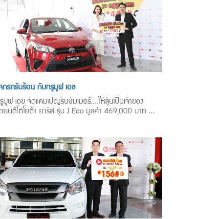
จกรถรับร้อน กับทรูมูฟ เอช
รูมูฟ เอช จัดแคมเปญรับซัมเมอร์....ให้ลุ้นเป็นเจ้าของ
ถยนต์โตโยต้า ยาริส รุ่น J Eco มูลค่า 469,000 บาท ...