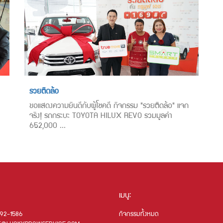
รวยติดล้อ
ขอแสดงความยินดีกับผู้โชคดี กิจกรรม "รวยติดล้อ" แจก
จริง! รถกระบะ TOYOTA HILUX REVO รวมมูลค่า
652,000 ...
เมนู:
192-1586
กิจกรรมทั้งหมด