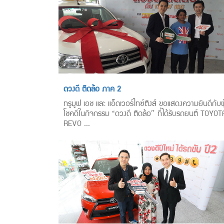
ดวงดี ติดล้อ ภาค 2
ทรูมูฟ เอช และ แอ็ดเวอร์ไทซ์ติงส์ ขอแสดงความยินดีกับผู
โชคดีในกิจกรรม “ดวงดี ติดล้อ″ ที่ได้รับรถยนต์ TOYOT
REVO ...