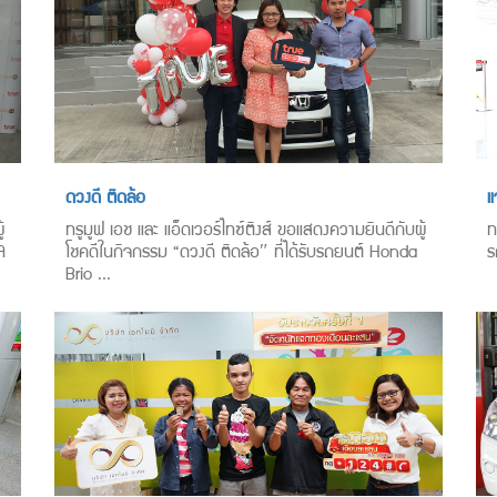
ดวงดี ติดล้อ
แ
้
ทรูมูฟ เอช และ แอ็ดเวอร์ไทซ์ติงส์ ขอแสดงความยินดีกับผู้
ท
A
โชคดีในกิจกรรม “ดวงดี ติดล้อ″ ที่ได้รับรถยนต์ Honda
ร
Brio ...