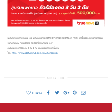
พิเศษ! สำหรับลูกค้าทรูมูฟ เอช แค่สมัครบริการ ASTRO BY A.THANAKORN กด *159# แล้วโทรออก รับบริการดวงราย
วันกับแคมเปญ “เสริมฮวงจุ้ย ลุยฮ่องกงไปกับทรูมูฟ เอช”
ลุ้นรับแพกเกจทัวร์ฮ่องกง 3 วัน 2 คืน ติดตามรายละเอียดเพิ่มเติม
ได้ที่
http://www.addtechhub.com/line/hongkong/
SHARE THIS
0
likes